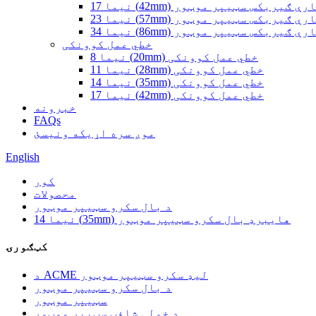
 17 (42mm) سیارې ګیربکس سټیپر موټور
 23 (57mm) سیارې ګیربکس سټیپر موټور
 34 (86mm) سیارې ګیربکس سټیپر موټور
خطي عمل کوونکی
نیما 8 (20mm) خطي عمل کوونکی
نیما 11 (28mm) خطي عمل کوونکی
نیما 14 (35mm) خطي عمل کوونکی
نیما 17 (42mm) خطي عمل کوونکی
خبرونه
FAQs
موږ سره اړیکه ونیسئ
English
کور
محصولات
د بال سکرو سټیپر موټور
نیما 14 (35mm) هایبرډ بال سکرو سټیپر موټور
کټګورۍ
د ACME لیډ سکرو سټیپر موټور
د بال سکرو سټیپر موټور
سټیپر موټور
د خولی شافټ سټیپر موټور