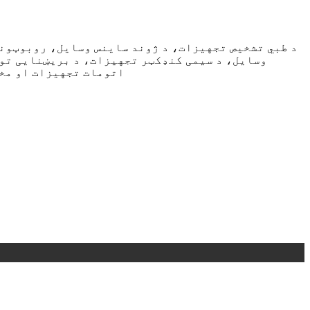
د طبي تشخیص تجهیزات، د ژوند ساینس وسایل، روبوټون
وسایل، د سیمی کنډکټر تجهیزات، د بریښنایی تو
اتومات تجهیزات او مخ