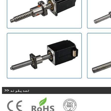
>> تصدیقونه