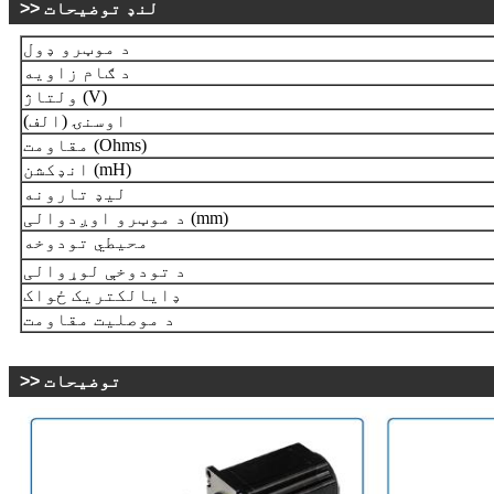
>> لنډ توضیحات
د موټرو ډول
د ګام زاویه
ولتاژ (V)
اوسنۍ (الف)
مقاومت (Ohms)
انډکشن (mH)
لیډ تارونه
د موټرو اوږدوالی (mm)
محیطي تودوخه
د تودوخې لوړوالی
ډایالکتریک ځواک
د موصلیت مقاومت
>> توضیحات