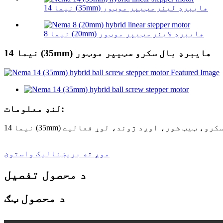
نیما 14 (35mm) هایبرډ لینر سټیپر موټور
نیما 8 (20mm) هایبرډ لاینر سټیپر موټور
نیما 14 (35mm) هایبرډ بال سکرو سټیپر موټور
لنډ معلومات:
موږ ته بریښنالیک واستوئ
د محصول تفصیل
د محصول ټګ