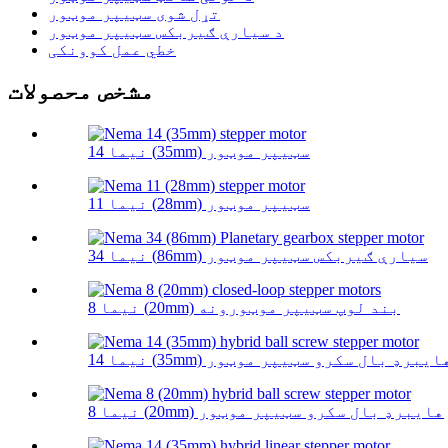
تړل شوی سټیپر موټور
د سیارې ګیربکس سټیپر موټور
خطي عمل کوونکی
مشخص محصولات
نیما 14 (35mm) سټیپر موټور
نیما 11 (28mm) سټیپر موټور
نیما 34 (86mm) سیارې ګیربکس سټیپر موټور
نیما 8 (20mm) بند لوپ سټیپر موټورونه
یما 14 (35mm) هایبرډ بال سکرو سټیپر موټور
نیما 8 (20mm) هایبرډ بال سکرو سټیپر موټور