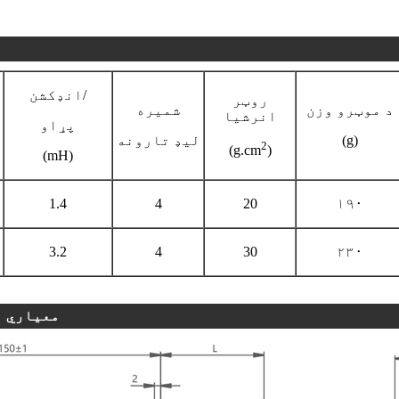
انډکشن/
روټر
د موټرو وزن
شمیره
انرشیا
پړاو
(g)
لیډ تارونه
2
(g.cm
)
(mH)
1.4
4
20
۱۹۰
3.2
4
30
۲۳۰
>> XX-1.5-4-150