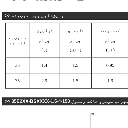
>> بریښنایی پیرامیټونه
مقاومت/
اوسنۍ/
ولټيج/
د موټرو
پړاو
پړاو
پړاو
اندازه
(او)
(الف)
(و)
35
1.4
1.5
0.95
35
2.9
1.5
1.9
35E2XX-BSXX معیاري بهرنۍ موټرو خاکه رسمول