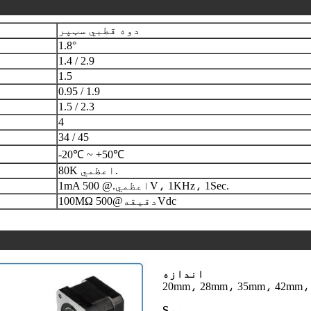
دوه قطبي سټپر
1.8°
1.4 / 2.9
1.5
0.95 / 1.9
1.5 / 2.3
4
34 / 45
-20℃ ~ +50℃
80K اعظمي.
1mA اعظمي.@ 500V، 1KHz، 1Sec.
100MΩ دقیقه@500Vdc
اندازه
20mm، 28mm، 35mm، 42mm،
ټپر
S