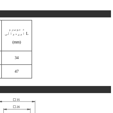
د موټرو
اوږدوالی L
(mm)
34
47