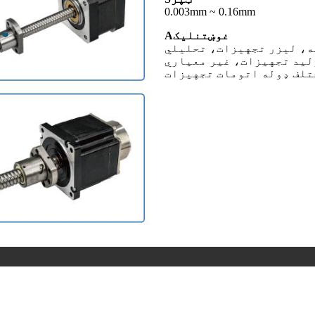
0.003mm ~ 0.16mm
غوښتنلیک
A
ه، لیزر تجهیزات، تحلیلي
لید تجهیزات، غیر معیاري
تلف ډوله اتومات تجهیزات