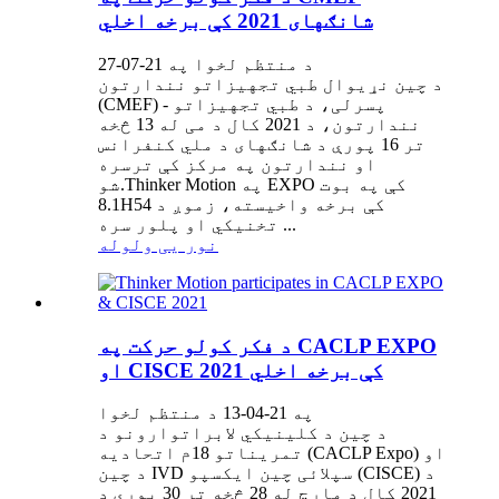
شانګهای 2021 کې برخه اخلي
د منتظم لخوا په 21-07-27
د چین نړیوال طبي تجهیزاتو نندارتون
(CMEF) - پسرلی، د طبي تجهیزاتو
نندارتون، د 2021 کال د می له 13 څخه
تر 16 پورې د شانګهای د ملي کنفرانس
او ​​نندارتون په مرکز کې ترسره
شو.Thinker Motion په EXPO کې په بوت
8.1H54 کې برخه واخیسته، زموږ د
تخنیکي او پلور سره ...
نور یی ولوله
د فکر کولو حرکت په CACLP EXPO
او CISCE 2021 کې برخه اخلي
په 21-04-13 د منتظم لخوا
د چین د کلینیکي لابراتوارونو د
تمریناتو 18م اتحادیه (CACLP Expo) او
د چین IVD سپلائی چین ایکسپو (CISCE) د
2021 کال د مارچ له 28 څخه تر 30 پورې د