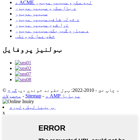
د ACME لیډ سکرو سټیپر موټور
د بال سکرو سټیپر موټور
سټیپر موټور
د خولی شافټ سټیپر موټور
تړل شوی سټیپر موټور
د سیارې ګیربکس سټیپر موټور
خطي عمل کوونکی
ټولنیز پروفایل
© د چاپ حق - 2010-2022: ټول حقونه خوندي دي.
ګرم
د AMP موبایل
-
Sitemap
-
محصولات
برېښنا لیک ولېږه
x