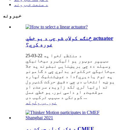
د صنعت خبرونه
خبرونه
څنګه کولای شو چی د یو خطي actuator
غوره کړي؟
د منتظم لخوا په 22-03-25
سټیپر موټور یو الیکټرو میخانیکي
وسیله ده چې بریښنایی نبضونه په جلا
میخانیکي حرکتونو بدلوي چې د ګامونو
په نوم یادیږي؛دا د غوښتنلیک لپاره
یو ښه انتخاب دی چې دقیق حرکت کنټرول
ته اړتیا لري لکه زاویه، سرعت، او
موقعیت، او داسې نور. یو خطي عمل
کوونکی د سټیټ ترکیب دی ...
نور یی ولوله
د فکر کولو حرکت په CMEF