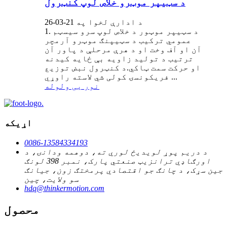
د سټیپر موټرو خلاص لوپ کنټرول
د ادارې لخوا په 21-03-26
1. د سټیپر موټور د خلاص لوپ سرو سیسټم
عمومي ترکیب د سټیپنګ موټرو آرمچر
آن او آف وخت او د هرې مرحلې د پاور آن
ترتیب د تولید زاویه بې ځایه کیدنه
او حرکت سمت ټاکي.د کنټرول نبض توزیع
فریکونسۍ کولی شي لاسته راوړي ...
نور یی ولوله
اړیکه
0086-13584334193
د دريم پوړ لويديځ لوري ته، دوهمه ودانۍ، د
اورګاډي ترانزيټ صنعتي پارک، نمبر 398 لونګ
جين سړک، د چانګ جو اقتصادي پرمختګ زون، جيانګ
سو ولايت، چين
hdq@thinkermotion.com
محصول