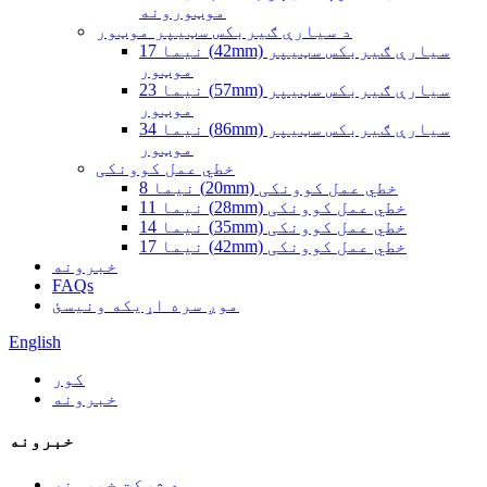
موټورونه
د سیارې ګیربکس سټیپر موټور
نیما 17 (42mm) سیارې ګیربکس سټیپر
موټور
نیما 23 (57mm) سیارې ګیربکس سټیپر
موټور
نیما 34 (86mm) سیارې ګیربکس سټیپر
موټور
خطي عمل کوونکی
نیما 8 (20mm) خطي عمل کوونکی
نیما 11 (28mm) خطي عمل کوونکی
نیما 14 (35mm) خطي عمل کوونکی
نیما 17 (42mm) خطي عمل کوونکی
خبرونه
FAQs
موږ سره اړیکه ونیسئ
English
کور
خبرونه
خبرونه
د شرکت خبرونه