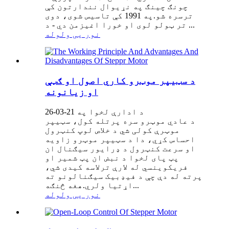
چونګ چینګ په نړیوال نندارتون کې
ترسره شو.په 1991 کې تاسیس شوی، دوی
تر ټولو لوی او خورا اغیزمن دي - د ...
نور یی ولوله
د سټیپر موټرو کاري اصول او ګټې
او زیانونه
د ادارې لخوا په 21-03-26
د عادي موټرو سره پرتله کول، سټیپر
موټرې کولی شي د خلاص لوپ کنټرول
احساس کړي، دا د سټیپر موټرو زاویه
او سرعت کنټرول د ډرایور سیګنال ان
پټ پای لخوا د نبض ان پټ شمیر او
فریکوینسي له لارې ترلاسه کیدی شي،
پرته له دې چې د فیډبیک سیګنالونو ته
اړتیا ولري.هغه څنګه...
نور یی ولوله